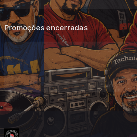
Promoções encerradas