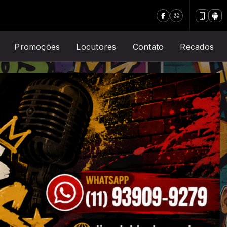
Promoções
Locutores
Contato
Recados