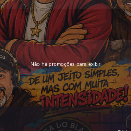
Não há promoções para exibir